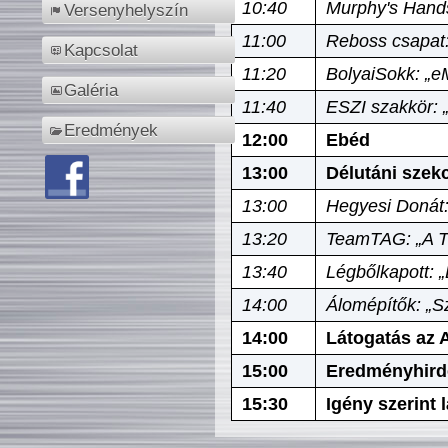
10:40
Murphy's Hands
Versenyhelyszín
11:00
Reboss csapat:
Kapcsolat
11:20
BolyaiSokk: „e
Galéria
11:40
ESZI szakkör: 
Eredmények
12:00
Ebéd
13:00
Délutáni szek
13:00
Hegyesi Donát:
13:20
TeamTAG: „A Tó
13:40
Légbőlkapott: 
14:00
Álomépítők: „Sz
14:00
Látogatás az A
15:00
Eredményhird
15:30
Igény szerint