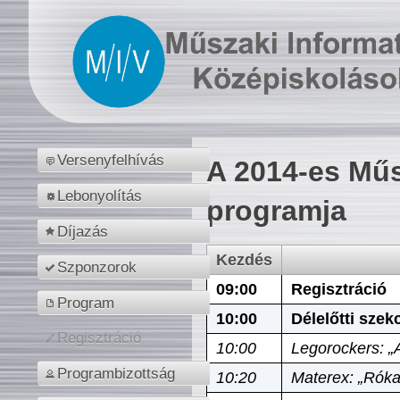
Versenyfelhívás
A 2014-es Műs
Lebonyolítás
programja
Díjazás
Kezdés
Szponzorok
09:00
Regisztráció
Program
10:00
Délelőtti szek
Regisztráció
10:00
Legorockers: „
Programbizottság
10:20
Materex: „Róka