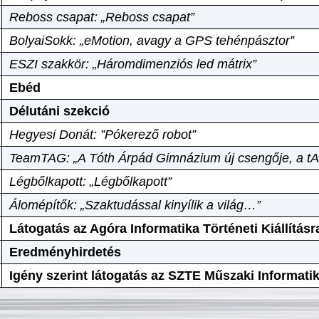
Reboss csapat: „Reboss csapat”
BolyaiSokk: „eMotion, avagy a GPS tehénpásztor”
ESZI szakkör: „Háromdimenziós led mátrix”
Ebéd
Délutáni szekció
Hegyesi Donát: ”Pókerező robot”
TeamTAG: „A Tóth Árpád Gimnázium új csengője, a tA
Légbőlkapott: „Légbőlkapott”
Álomépítők: „Szaktudással kinyílik a világ…”
Látogatás az Agóra Informatika Történeti Kiállításr
Eredményhirdetés
Igény szerint látogatás az SZTE Műszaki Informat