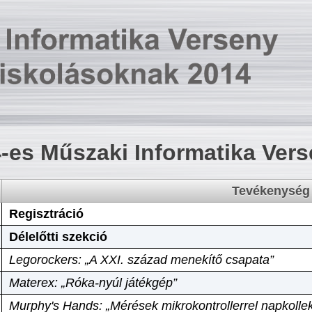
-es Műszaki Informatika Ver
Tevékenység
Regisztráció
Délelőtti szekció
Legorockers: „A XXI. század menekítő csapata”
Materex: „Róka-nyúl játékgép”
Murphy's Hands: „Mérések mikrokontrollerrel napkollek