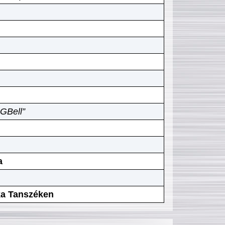
GBell”
a
ika Tanszéken