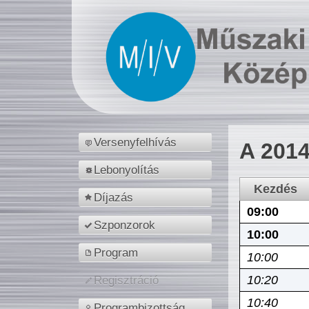
Versenyfelhívás
A 2014
Lebonyolítás
Kezdés
Díjazás
09:00
Szponzorok
10:00
Program
10:00
10:20
Regisztráció
10:40
Programbizottság