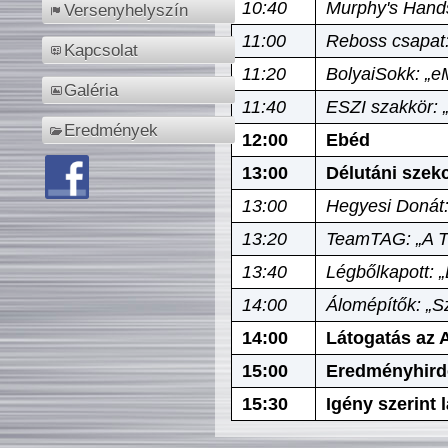
10:40
Murphy's Hands
Versenyhelyszín
11:00
Reboss csapat:
Kapcsolat
11:20
BolyaiSokk: „e
Galéria
11:40
ESZI szakkör: 
Eredmények
12:00
Ebéd
13:00
Délutáni szek
13:00
Hegyesi Donát:
13:20
TeamTAG: „A Tó
13:40
Légbőlkapott: 
14:00
Álomépítők: „Sz
14:00
Látogatás az A
15:00
Eredményhird
15:30
Igény szerint