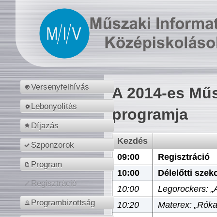
Versenyfelhívás
A 2014-es Műs
Lebonyolítás
programja
Díjazás
Kezdés
Szponzorok
09:00
Regisztráció
Program
10:00
Délelőtti szek
Regisztráció
10:00
Legorockers: „
Programbizottság
10:20
Materex: „Róka