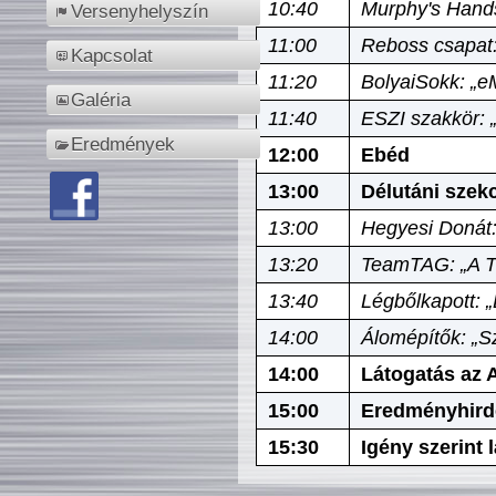
10:40
Murphy's Hands
Versenyhelyszín
11:00
Reboss csapat:
Kapcsolat
11:20
BolyaiSokk: „e
Galéria
11:40
ESZI szakkör: 
Eredmények
12:00
Ebéd
13:00
Délutáni szek
13:00
Hegyesi Donát:
13:20
TeamTAG: „A Tó
13:40
Légbőlkapott: 
14:00
Álomépítők: „Sz
14:00
Látogatás az A
15:00
Eredményhird
15:30
Igény szerint