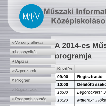
Versenyfelhívás
A 2014-es Műs
Lebonyolítás
programja
Díjazás
Kezdés
Szponzorok
09:00
Regisztráció
Program
10:00
Délelőtti szek
Regisztráció
10:00
Legorockers: „
Programbizottság
10:20
Materex: „Róka