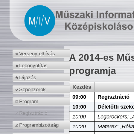
Versenyfelhívás
A 2014-es Műs
Lebonyolítás
programja
Díjazás
Kezdés
Szponzorok
09:00
Regisztráció
Program
10:00
Délelőtti szek
Regisztráció
10:00
Legorockers: „
Programbizottság
10:20
Materex: „Róka