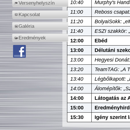
10:40
Murphy's Hands
Versenyhelyszín
11:00
Reboss csapat:
Kapcsolat
11:20
BolyaiSokk: „e
Galéria
11:40
ESZI szakkör: 
Eredmények
12:00
Ebéd
13:00
Délutáni szek
13:00
Hegyesi Donát:
13:20
TeamTAG: „A Tó
13:40
Légbőlkapott: 
14:00
Álomépítők: „Sz
14:00
Látogatás az A
15:00
Eredményhird
15:30
Igény szerint