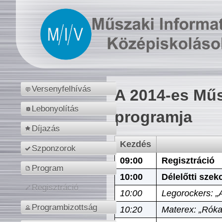
Versenyfelhívás
A 2014-es Műs
Lebonyolítás
programja
Díjazás
Kezdés
Szponzorok
09:00
Regisztráció
Program
10:00
Délelőtti szek
Regisztráció
10:00
Legorockers: „
Programbizottság
10:20
Materex: „Róka