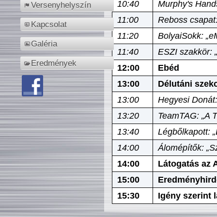
10:40
Murphy's Hands
Versenyhelyszín
11:00
Reboss csapat:
Kapcsolat
11:20
BolyaiSokk: „e
Galéria
11:40
ESZI szakkör: 
Eredmények
12:00
Ebéd
13:00
Délutáni szek
13:00
Hegyesi Donát:
13:20
TeamTAG: „A Tó
13:40
Légbőlkapott: 
14:00
Álomépítők: „Sz
14:00
Látogatás az A
15:00
Eredményhird
15:30
Igény szerint