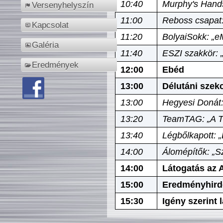
10:40
Murphy's Hands
Versenyhelyszín
11:00
Reboss csapat:
Kapcsolat
11:20
BolyaiSokk: „e
Galéria
11:40
ESZI szakkör: 
Eredmények
12:00
Ebéd
13:00
Délutáni szek
13:00
Hegyesi Donát:
13:20
TeamTAG: „A Tó
13:40
Légbőlkapott: 
14:00
Álomépítők: „Sz
14:00
Látogatás az A
15:00
Eredményhird
15:30
Igény szerint