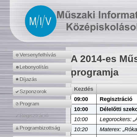
Versenyfelhívás
A 2014-es Műs
Lebonyolítás
programja
Díjazás
Kezdés
Szponzorok
09:00
Regisztráció
Program
10:00
Délelőtti szek
Regisztráció
10:00
Legorockers: „
Programbizottság
10:20
Materex: „Róka