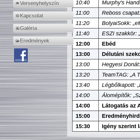
10:40
Murphy's Hands
Versenyhelyszín
11:00
Reboss csapat:
Kapcsolat
11:20
BolyaiSokk: „e
Galéria
11:40
ESZI szakkör: 
Eredmények
12:00
Ebéd
13:00
Délutáni szek
13:00
Hegyesi Donát:
13:20
TeamTAG: „A Tó
13:40
Légbőlkapott: 
14:00
Álomépítők: „Sz
14:00
Látogatás az A
15:00
Eredményhird
15:30
Igény szerint