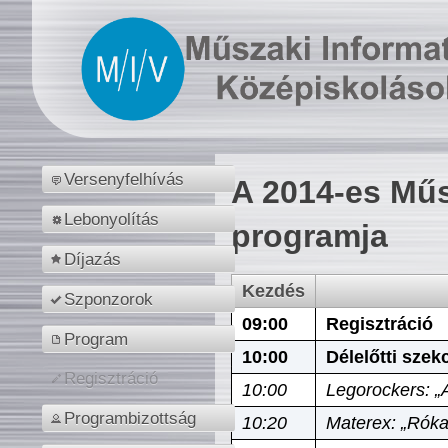
Versenyfelhívás
A 2014-es Műs
Lebonyolítás
programja
Díjazás
Kezdés
Szponzorok
09:00
Regisztráció
Program
10:00
Délelőtti szek
Regisztráció
10:00
Legorockers: „
Programbizottság
10:20
Materex: „Róka