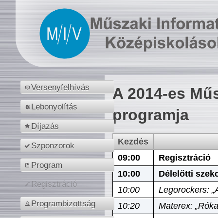
Versenyfelhívás
A 2014-es Műs
Lebonyolítás
programja
Díjazás
Kezdés
Szponzorok
09:00
Regisztráció
Program
10:00
Délelőtti szek
Regisztráció
10:00
Legorockers: „
Programbizottság
10:20
Materex: „Róka