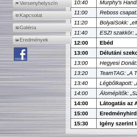
10:40
Murphy's Hands
Versenyhelyszín
11:00
Reboss csapat:
Kapcsolat
11:20
BolyaiSokk: „e
Galéria
11:40
ESZI szakkör: 
Eredmények
12:00
Ebéd
13:00
Délutáni szek
13:00
Hegyesi Donát:
13:20
TeamTAG: „A Tó
13:40
Légbőlkapott: 
14:00
Álomépítők: „Sz
14:00
Látogatás az A
15:00
Eredményhird
15:30
Igény szerint