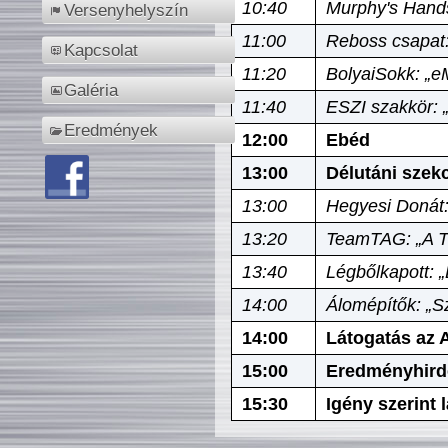
10:40
Murphy's Hands
Versenyhelyszín
11:00
Reboss csapat:
Kapcsolat
11:20
BolyaiSokk: „e
Galéria
11:40
ESZI szakkör: 
Eredmények
12:00
Ebéd
13:00
Délutáni szek
13:00
Hegyesi Donát:
13:20
TeamTAG: „A Tó
13:40
Légbőlkapott: 
14:00
Álomépítők: „Sz
14:00
Látogatás az A
15:00
Eredményhird
15:30
Igény szerint