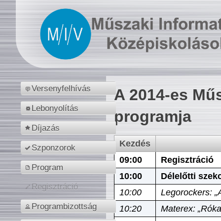
Versenyfelhívás
A 2014-es Műs
Lebonyolítás
programja
Díjazás
Kezdés
Szponzorok
09:00
Regisztráció
Program
10:00
Délelőtti szek
Regisztráció
10:00
Legorockers: „
Programbizottság
10:20
Materex: „Róka