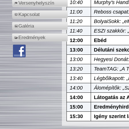
10:40
Murphy's Hands
Versenyhelyszín
11:00
Reboss csapat:
Kapcsolat
11:20
BolyaiSokk: „e
Galéria
11:40
ESZI szakkör: 
Eredmények
12:00
Ebéd
13:00
Délutáni szek
13:00
Hegyesi Donát:
13:20
TeamTAG: „A Tó
13:40
Légbőlkapott: 
14:00
Álomépítők: „Sz
14:00
Látogatás az A
15:00
Eredményhird
15:30
Igény szerint