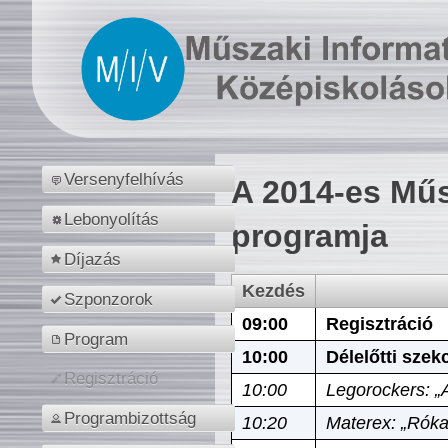
Versenyfelhívás
A 2014-es Műs
Lebonyolítás
programja
Díjazás
Kezdés
Szponzorok
09:00
Regisztráció
Program
10:00
Délelőtti szek
Regisztráció
10:00
Legorockers: „
Programbizottság
10:20
Materex: „Róka