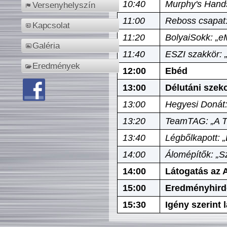
10:40
Murphy's Hands
Versenyhelyszín
11:00
Reboss csapat:
Kapcsolat
11:20
BolyaiSokk: „e
Galéria
11:40
ESZI szakkör: 
Eredmények
12:00
Ebéd
13:00
Délutáni szek
13:00
Hegyesi Donát:
13:20
TeamTAG: „A Tó
13:40
Légbőlkapott: 
14:00
Álomépítők: „Sz
14:00
Látogatás az A
15:00
Eredményhird
15:30
Igény szerint