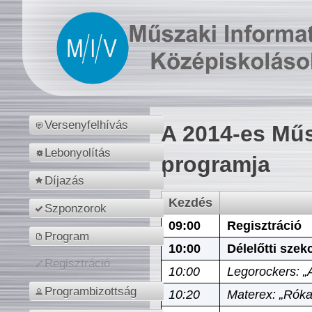
Versenyfelhívás
A 2014-es Műs
Lebonyolítás
programja
Díjazás
Kezdés
Szponzorok
09:00
Regisztráció
Program
10:00
Délelőtti szek
Regisztráció
10:00
Legorockers: „
Programbizottság
10:20
Materex: „Róka