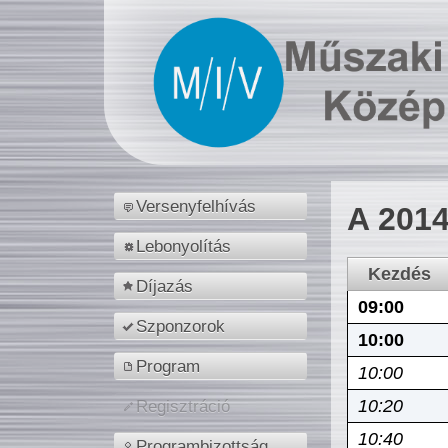
Versenyfelhívás
A 2014
Lebonyolítás
Kezdés
Díjazás
09:00
Szponzorok
10:00
Program
10:00
10:20
Regisztráció
10:40
Programbizottság