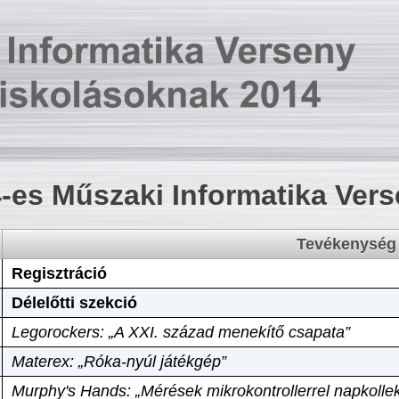
-es Műszaki Informatika Ver
Tevékenység
Regisztráció
Délelőtti szekció
Legorockers: „A XXI. század menekítő csapata”
Materex: „Róka-nyúl játékgép”
Murphy's Hands: „Mérések mikrokontrollerrel napkollek