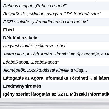
Reboss csapat: „Reboss csapat”
BolyaiSokk: „eMotion, avagy a GPS tehénpásztor”
ESZI szakkör: „Háromdimenziós led mátrix”
Ebéd
Délutáni szekció
Hegyesi Donát: ”Pókerező robot”
TeamTAG: „A Tóth Árpád Gimnázium új csengője, a tA
Légbőlkapott: „Légbőlkapott”
Álomépítők: „Szaktudással kinyílik a világ…”
Látogatás az Agóra Informatika Történeti Kiállításr
Eredményhirdetés
Igény szerint látogatás az SZTE Műszaki Informat