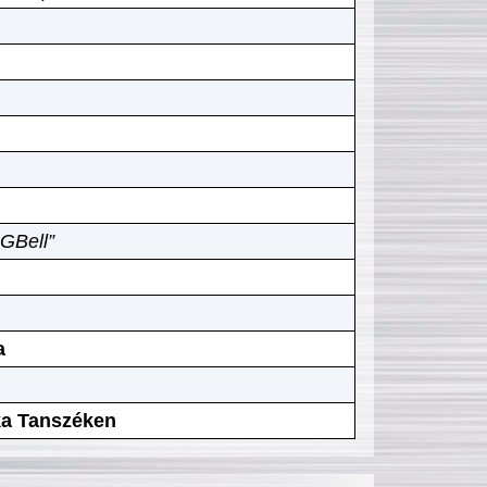
GBell”
a
ika Tanszéken