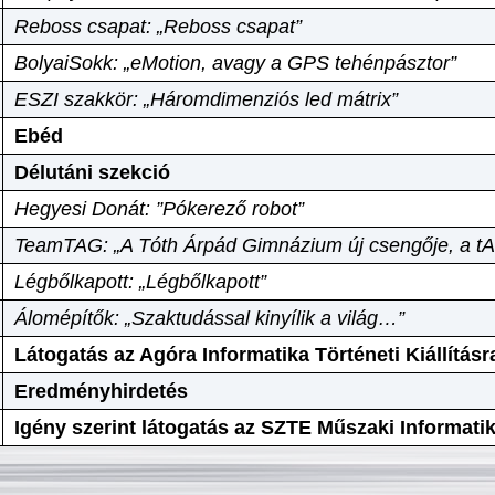
Reboss csapat: „Reboss csapat”
BolyaiSokk: „eMotion, avagy a GPS tehénpásztor”
ESZI szakkör: „Háromdimenziós led mátrix”
Ebéd
Délutáni szekció
Hegyesi Donát: ”Pókerező robot”
TeamTAG: „A Tóth Árpád Gimnázium új csengője, a tA
Légbőlkapott: „Légbőlkapott”
Álomépítők: „Szaktudással kinyílik a világ…”
Látogatás az Agóra Informatika Történeti Kiállításr
Eredményhirdetés
Igény szerint látogatás az SZTE Műszaki Informat