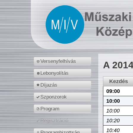
Versenyfelhívás
A 2014
Lebonyolítás
Kezdés
Díjazás
09:00
Szponzorok
10:00
Program
10:00
10:20
Regisztráció
10:40
Programbizottság