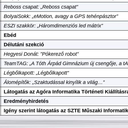
Reboss csapat: „Reboss csapat”
BolyaiSokk: „eMotion, avagy a GPS tehénpásztor”
ESZI szakkör: „Háromdimenziós led mátrix”
Ebéd
Délutáni szekció
Hegyesi Donát: ”Pókerező robot”
TeamTAG: „A Tóth Árpád Gimnázium új csengője, a tA
Légbőlkapott: „Légbőlkapott”
Álomépítők: „Szaktudással kinyílik a világ…”
Látogatás az Agóra Informatika Történeti Kiállításr
Eredményhirdetés
Igény szerint látogatás az SZTE Műszaki Informat