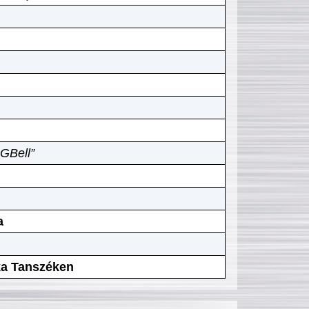
GBell”
a
ika Tanszéken