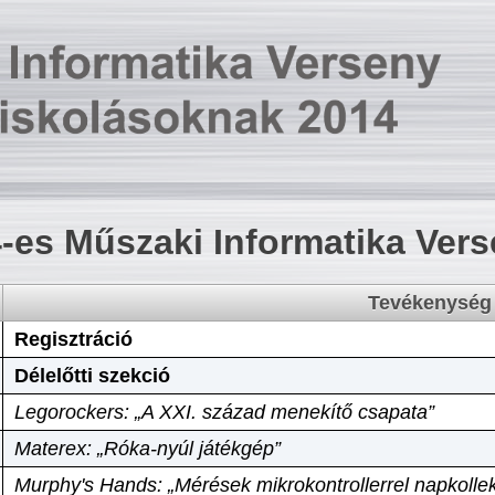
-es Műszaki Informatika Ver
Tevékenység
Regisztráció
Délelőtti szekció
Legorockers: „A XXI. század menekítő csapata”
Materex: „Róka-nyúl játékgép”
Murphy's Hands: „Mérések mikrokontrollerrel napkollek