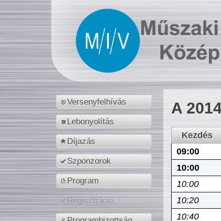
Versenyfelhívás
A 2014
Lebonyolítás
Kezdés
Díjazás
09:00
Szponzorok
10:00
Program
10:00
10:20
Regisztráció
10:40
Programbizottság