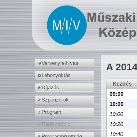
Versenyfelhívás
A 2014
Lebonyolítás
Kezdés
Díjazás
09:00
Szponzorok
10:00
Program
10:00
10:20
Regisztráció
10:40
Programbizottság