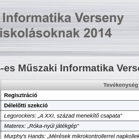
-es Műszaki Informatika Ver
Tevékenység
Regisztráció
Délelőtti szekció
Legorockers: „A XXI. század menekítő csapata”
Materex: „Róka-nyúl játékgép”
Murphy's Hands: „Mérések mikrokontrollerrel napkollek