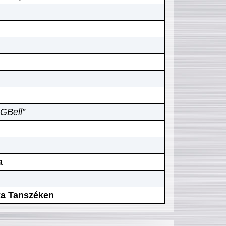
GBell”
a
ika Tanszéken