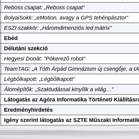
Reboss csapat: „Reboss csapat”
BolyaiSokk: „eMotion, avagy a GPS tehénpásztor”
ESZI szakkör: „Háromdimenziós led mátrix”
Ebéd
Délutáni szekció
Hegyesi Donát: ”Pókerező robot”
TeamTAG: „A Tóth Árpád Gimnázium új csengője, a tA
Légbőlkapott: „Légbőlkapott”
Álomépítők: „Szaktudással kinyílik a világ…”
Látogatás az Agóra Informatika Történeti Kiállításr
Eredményhirdetés
Igény szerint látogatás az SZTE Műszaki Informat