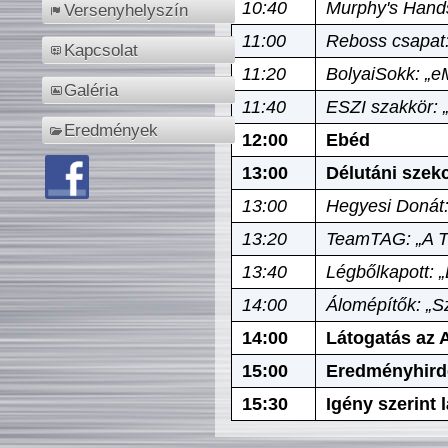
10:40
Murphy's Hands
Versenyhelyszín
11:00
Reboss csapat:
Kapcsolat
11:20
BolyaiSokk: „e
Galéria
11:40
ESZI szakkör: 
Eredmények
12:00
Ebéd
13:00
Délutáni szek
13:00
Hegyesi Donát:
13:20
TeamTAG: „A Tó
13:40
Légbőlkapott: 
14:00
Álomépítők: „Sz
14:00
Látogatás az A
15:00
Eredményhird
15:30
Igény szerint