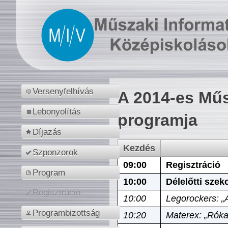
Versenyfelhívás
A 2014-es Műs
Lebonyolítás
programja
Díjazás
Kezdés
Szponzorok
09:00
Regisztráció
Program
10:00
Délelőtti szek
Regisztráció
10:00
Legorockers: „
Programbizottság
10:20
Materex: „Róka