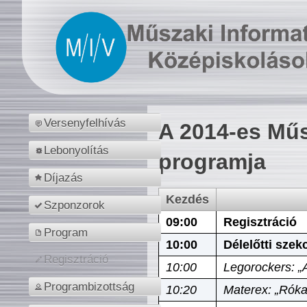
Versenyfelhívás
A 2014-es Műs
Lebonyolítás
programja
Díjazás
Kezdés
Szponzorok
09:00
Regisztráció
Program
10:00
Délelőtti szek
Regisztráció
10:00
Legorockers: „
Programbizottság
10:20
Materex: „Róka