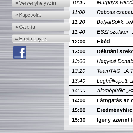
10:40
Murphy's Hands
Versenyhelyszín
11:00
Reboss csapat:
Kapcsolat
11:20
BolyaiSokk: „e
Galéria
11:40
ESZI szakkör: 
Eredmények
12:00
Ebéd
13:00
Délutáni szek
13:00
Hegyesi Donát:
13:20
TeamTAG: „A Tó
13:40
Légbőlkapott: 
14:00
Álomépítők: „Sz
14:00
Látogatás az A
15:00
Eredményhird
15:30
Igény szerint