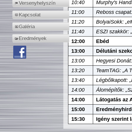
10:40
Murphy's Hands
Versenyhelyszín
11:00
Reboss csapat:
Kapcsolat
11:20
BolyaiSokk: „e
Galéria
11:40
ESZI szakkör: 
Eredmények
12:00
Ebéd
13:00
Délutáni szek
13:00
Hegyesi Donát:
13:20
TeamTAG: „A Tó
13:40
Légbőlkapott: 
14:00
Álomépítők: „Sz
14:00
Látogatás az A
15:00
Eredményhird
15:30
Igény szerint