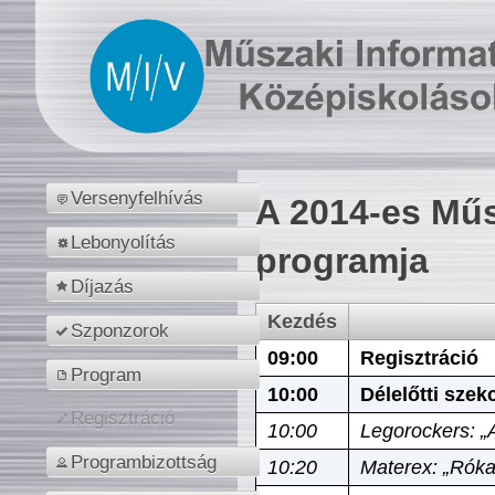
Versenyfelhívás
A 2014-es Műs
Lebonyolítás
programja
Díjazás
Kezdés
Szponzorok
09:00
Regisztráció
Program
10:00
Délelőtti szek
Regisztráció
10:00
Legorockers: „
Programbizottság
10:20
Materex: „Róka