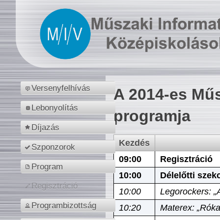
Versenyfelhívás
A 2014-es Műs
Lebonyolítás
programja
Díjazás
Kezdés
Szponzorok
09:00
Regisztráció
Program
10:00
Délelőtti szek
Regisztráció
10:00
Legorockers: „
Programbizottság
10:20
Materex: „Róka