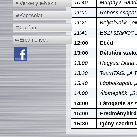
10:40
Murphy's Hands
Versenyhelyszín
11:00
Reboss csapat:
Kapcsolat
11:20
BolyaiSokk: „e
Galéria
11:40
ESZI szakkör: 
Eredmények
12:00
Ebéd
13:00
Délutáni szek
13:00
Hegyesi Donát:
13:20
TeamTAG: „A Tó
13:40
Légbőlkapott: 
14:00
Álomépítők: „Sz
14:00
Látogatás az A
15:00
Eredményhird
15:30
Igény szerint