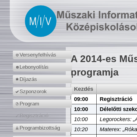
Versenyfelhívás
A 2014-es Műs
Lebonyolítás
programja
Díjazás
Kezdés
Szponzorok
09:00
Regisztráció
Program
10:00
Délelőtti szek
Regisztráció
10:00
Legorockers: „
Programbizottság
10:20
Materex: „Róka