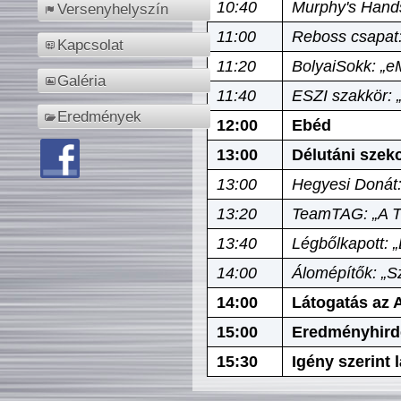
10:40
Murphy's Hands
Versenyhelyszín
11:00
Reboss csapat:
Kapcsolat
11:20
BolyaiSokk: „e
Galéria
11:40
ESZI szakkör: 
Eredmények
12:00
Ebéd
13:00
Délutáni szek
13:00
Hegyesi Donát:
13:20
TeamTAG: „A Tó
13:40
Légbőlkapott: 
14:00
Álomépítők: „Sz
14:00
Látogatás az A
15:00
Eredményhird
15:30
Igény szerint