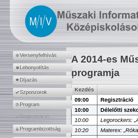
Versenyfelhívás
A 2014-es Műs
Lebonyolítás
programja
Díjazás
Kezdés
Szponzorok
09:00
Regisztráció
Program
10:00
Délelőtti szek
Regisztráció
10:00
Legorockers: „
Programbizottság
10:20
Materex: „Róka