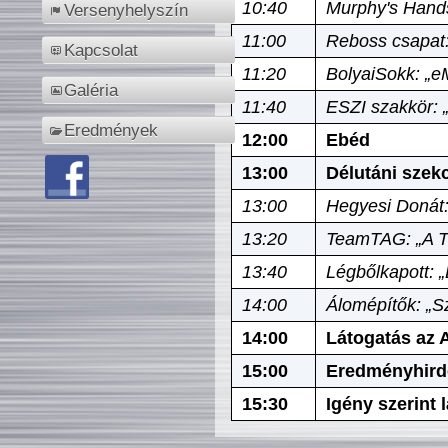
10:40
Murphy's Hands
Versenyhelyszín
11:00
Reboss csapat:
Kapcsolat
11:20
BolyaiSokk: „e
Galéria
11:40
ESZI szakkör: 
Eredmények
12:00
Ebéd
13:00
Délutáni szek
13:00
Hegyesi Donát:
13:20
TeamTAG: „A Tó
13:40
Légbőlkapott: 
14:00
Álomépítők: „Sz
14:00
Látogatás az A
15:00
Eredményhird
15:30
Igény szerint