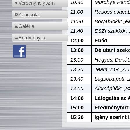
10:40
Murphy's Hands
Versenyhelyszín
11:00
Reboss csapat:
Kapcsolat
11:20
BolyaiSokk: „e
Galéria
11:40
ESZI szakkör: 
Eredmények
12:00
Ebéd
13:00
Délutáni szek
13:00
Hegyesi Donát:
13:20
TeamTAG: „A Tó
13:40
Légbőlkapott: 
14:00
Álomépítők: „Sz
14:00
Látogatás az A
15:00
Eredményhird
15:30
Igény szerint