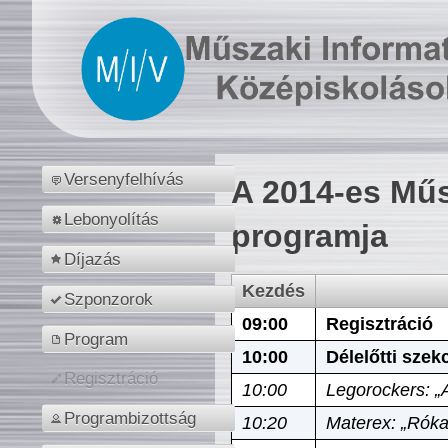
Versenyfelhívás
A 2014-es Műs
Lebonyolítás
programja
Díjazás
Kezdés
Szponzorok
09:00
Regisztráció
Program
10:00
Délelőtti szek
Regisztráció
10:00
Legorockers: „
Programbizottság
10:20
Materex: „Róka