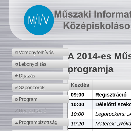
Versenyfelhívás
A 2014-es Műs
Lebonyolítás
programja
Díjazás
Kezdés
Szponzorok
09:00
Regisztráció
Program
10:00
Délelőtti szek
Regisztráció
10:00
Legorockers: „
Programbizottság
10:20
Materex: „Róka