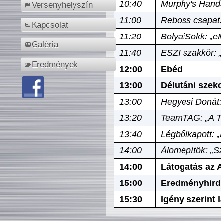
10:40
Murphy's Hands
Versenyhelyszín
11:00
Reboss csapat:
Kapcsolat
11:20
BolyaiSokk: „e
Galéria
11:40
ESZI szakkör: 
Eredmények
12:00
Ebéd
13:00
Délutáni szek
13:00
Hegyesi Donát:
13:20
TeamTAG: „A Tó
13:40
Légbőlkapott: 
14:00
Álomépítők: „Sz
14:00
Látogatás az A
15:00
Eredményhird
15:30
Igény szerint