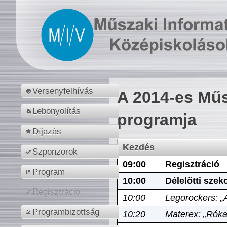
Versenyfelhívás
A 2014-es Műs
Lebonyolítás
programja
Díjazás
Kezdés
Szponzorok
09:00
Regisztráció
Program
10:00
Délelőtti szek
Regisztráció
10:00
Legorockers: „
Programbizottság
10:20
Materex: „Róka