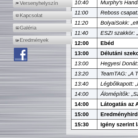
10:40
Murphy's Hands
Versenyhelyszín
11:00
Reboss csapat:
Kapcsolat
11:20
BolyaiSokk: „e
Galéria
11:40
ESZI szakkör: 
Eredmények
12:00
Ebéd
13:00
Délutáni szek
13:00
Hegyesi Donát:
13:20
TeamTAG: „A Tó
13:40
Légbőlkapott: 
14:00
Álomépítők: „Sz
14:00
Látogatás az A
15:00
Eredményhird
15:30
Igény szerint