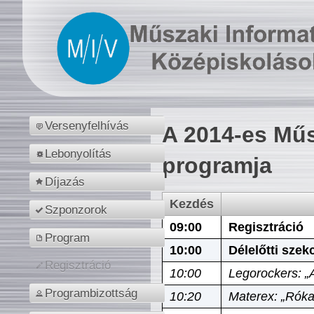
Versenyfelhívás
A 2014-es Műs
Lebonyolítás
programja
Díjazás
Kezdés
Szponzorok
09:00
Regisztráció
Program
10:00
Délelőtti szek
Regisztráció
10:00
Legorockers: „
Programbizottság
10:20
Materex: „Róka