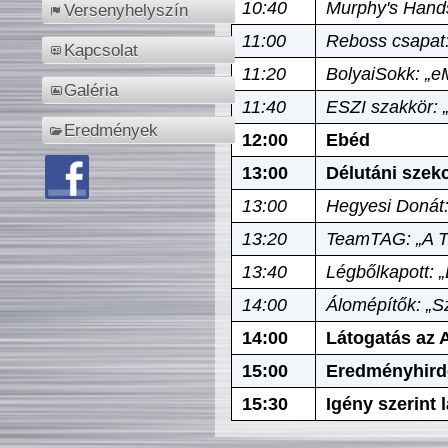
10:40
Murphy's Hands
Versenyhelyszín
11:00
Reboss csapat:
Kapcsolat
11:20
BolyaiSokk: „e
Galéria
11:40
ESZI szakkör: 
Eredmények
12:00
Ebéd
13:00
Délutáni szek
13:00
Hegyesi Donát:
13:20
TeamTAG: „A Tó
13:40
Légbőlkapott: 
14:00
Álomépítők: „Sz
14:00
Látogatás az A
15:00
Eredményhird
15:30
Igény szerint