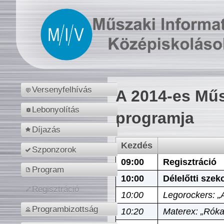
Versenyfelhívás
A 2014-es Műs
Lebonyolítás
programja
Díjazás
Kezdés
Szponzorok
09:00
Regisztráció
Program
10:00
Délelőtti szek
Regisztráció
10:00
Legorockers: „
Programbizottság
10:20
Materex: „Róka