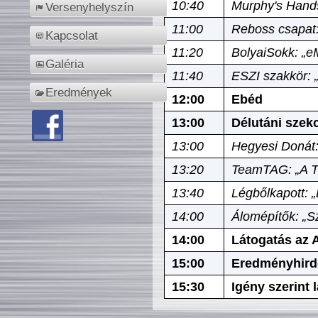
10:40
Murphy's Hands
Versenyhelyszín
11:00
Reboss csapat:
Kapcsolat
11:20
BolyaiSokk: „e
Galéria
11:40
ESZI szakkör: 
Eredmények
12:00
Ebéd
13:00
Délutáni szek
13:00
Hegyesi Donát:
13:20
TeamTAG: „A Tó
13:40
Légbőlkapott: 
14:00
Álomépítők: „Sz
14:00
Látogatás az A
15:00
Eredményhird
15:30
Igény szerint