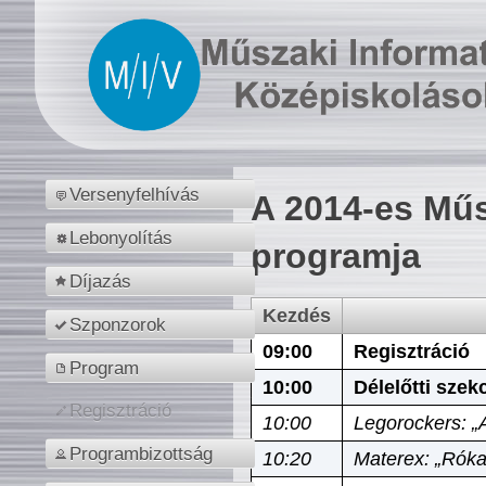
Versenyfelhívás
A 2014-es Műs
Lebonyolítás
programja
Díjazás
Kezdés
Szponzorok
09:00
Regisztráció
Program
10:00
Délelőtti szek
Regisztráció
10:00
Legorockers: „
Programbizottság
10:20
Materex: „Róka