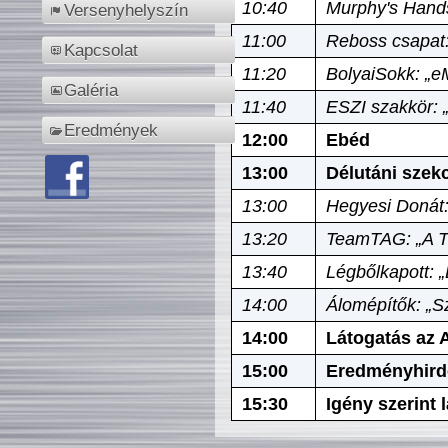
10:40
Murphy's Hands
Versenyhelyszín
11:00
Reboss csapat:
Kapcsolat
11:20
BolyaiSokk: „e
Galéria
11:40
ESZI szakkör: 
Eredmények
12:00
Ebéd
13:00
Délutáni szek
13:00
Hegyesi Donát:
13:20
TeamTAG: „A Tó
13:40
Légbőlkapott: 
14:00
Álomépítők: „Sz
14:00
Látogatás az A
15:00
Eredményhird
15:30
Igény szerint