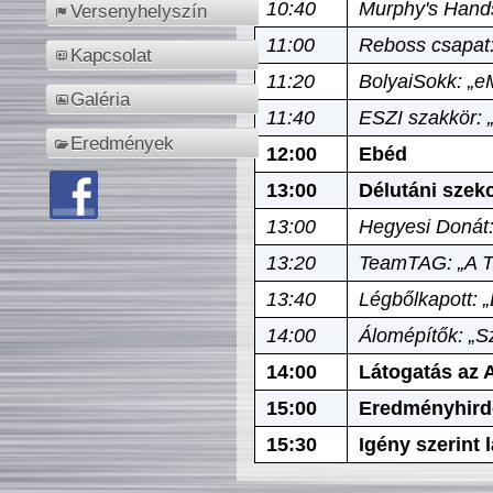
10:40
Murphy's Hands
Versenyhelyszín
11:00
Reboss csapat:
Kapcsolat
11:20
BolyaiSokk: „e
Galéria
11:40
ESZI szakkör: 
Eredmények
12:00
Ebéd
13:00
Délutáni szek
13:00
Hegyesi Donát:
13:20
TeamTAG: „A Tó
13:40
Légbőlkapott: 
14:00
Álomépítők: „Sz
14:00
Látogatás az A
15:00
Eredményhird
15:30
Igény szerint