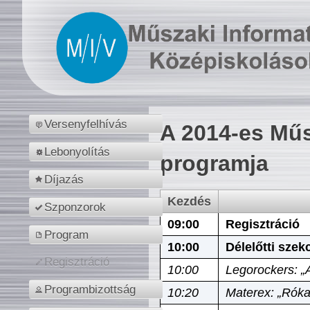
Versenyfelhívás
A 2014-es Műs
Lebonyolítás
programja
Díjazás
Kezdés
Szponzorok
09:00
Regisztráció
Program
10:00
Délelőtti szek
Regisztráció
10:00
Legorockers: „
Programbizottság
10:20
Materex: „Róka