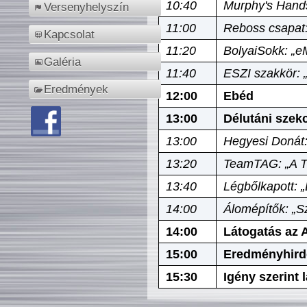
10:40
Murphy's Hands
Versenyhelyszín
11:00
Reboss csapat:
Kapcsolat
11:20
BolyaiSokk: „e
Galéria
11:40
ESZI szakkör: 
Eredmények
12:00
Ebéd
13:00
Délutáni szek
13:00
Hegyesi Donát:
13:20
TeamTAG: „A Tó
13:40
Légbőlkapott: 
14:00
Álomépítők: „Sz
14:00
Látogatás az A
15:00
Eredményhird
15:30
Igény szerint