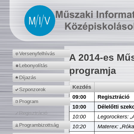
Versenyfelhívás
A 2014-es Műs
Lebonyolítás
programja
Díjazás
Kezdés
Szponzorok
09:00
Regisztráció
Program
10:00
Délelőtti szek
Regisztráció
10:00
Legorockers: „
Programbizottság
10:20
Materex: „Róka