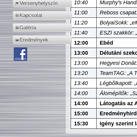
10:40
Murphy's Hands
Versenyhelyszín
11:00
Reboss csapat:
Kapcsolat
11:20
BolyaiSokk: „e
Galéria
11:40
ESZI szakkör: 
Eredmények
12:00
Ebéd
13:00
Délutáni szek
13:00
Hegyesi Donát:
13:20
TeamTAG: „A Tó
13:40
Légbőlkapott: 
14:00
Álomépítők: „Sz
14:00
Látogatás az A
15:00
Eredményhird
15:30
Igény szerint