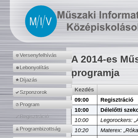
Versenyfelhívás
A 2014-es Műs
Lebonyolítás
programja
Díjazás
Kezdés
Szponzorok
09:00
Regisztráció
Program
10:00
Délelőtti szek
Regisztráció
10:00
Legorockers: „
Programbizottság
10:20
Materex: „Róka