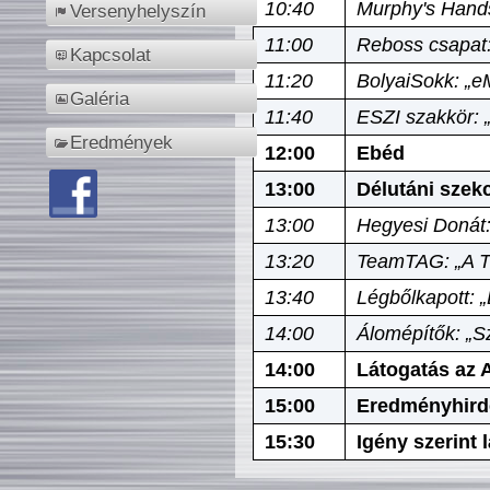
10:40
Murphy's Hands
Versenyhelyszín
11:00
Reboss csapat:
Kapcsolat
11:20
BolyaiSokk: „e
Galéria
11:40
ESZI szakkör: 
Eredmények
12:00
Ebéd
13:00
Délutáni szek
13:00
Hegyesi Donát:
13:20
TeamTAG: „A Tó
13:40
Légbőlkapott: 
14:00
Álomépítők: „Sz
14:00
Látogatás az A
15:00
Eredményhird
15:30
Igény szerint