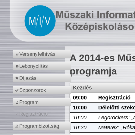
Versenyfelhívás
A 2014-es Műs
Lebonyolítás
programja
Díjazás
Kezdés
Szponzorok
09:00
Regisztráció
Program
10:00
Délelőtti szek
Regisztráció
10:00
Legorockers: „
Programbizottság
10:20
Materex: „Róka