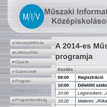
Versenyfelhívás
A 2014-es Műs
Lebonyolítás
programja
Díjazás
Kezdés
Szponzorok
09:00
Regisztráció
Program
10:00
Délelőtti szek
Regisztráció
10:00
Legorockers: „
Programbizottság
10:20
Materex: „Róka