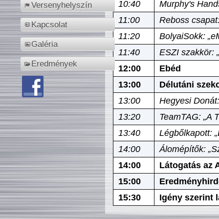
10:40
Murphy's Hands
Versenyhelyszín
11:00
Reboss csapat:
Kapcsolat
11:20
BolyaiSokk: „e
Galéria
11:40
ESZI szakkör: 
Eredmények
12:00
Ebéd
13:00
Délutáni szek
13:00
Hegyesi Donát:
13:20
TeamTAG: „A Tó
13:40
Légbőlkapott: 
14:00
Álomépítők: „Sz
14:00
Látogatás az A
15:00
Eredményhird
15:30
Igény szerint