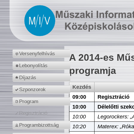
Versenyfelhívás
A 2014-es Műs
Lebonyolítás
programja
Díjazás
Kezdés
Szponzorok
09:00
Regisztráció
Program
10:00
Délelőtti szek
Regisztráció
10:00
Legorockers: „
Programbizottság
10:20
Materex: „Róka