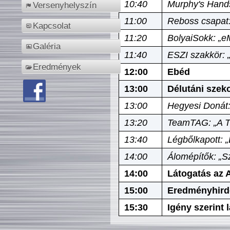
10:40
Murphy's Hands
Versenyhelyszín
11:00
Reboss csapat:
Kapcsolat
11:20
BolyaiSokk: „e
Galéria
11:40
ESZI szakkör: 
Eredmények
12:00
Ebéd
13:00
Délutáni szek
13:00
Hegyesi Donát:
13:20
TeamTAG: „A Tó
13:40
Légbőlkapott: 
14:00
Álomépítők: „Sz
14:00
Látogatás az A
15:00
Eredményhird
15:30
Igény szerint