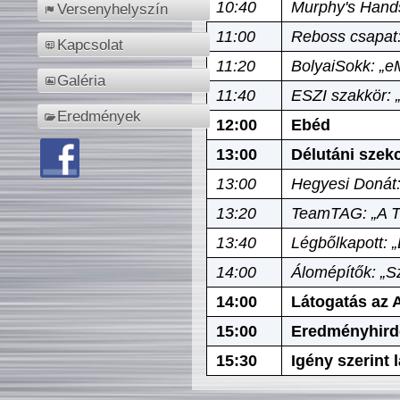
10:40
Murphy's Hands
Versenyhelyszín
11:00
Reboss csapat:
Kapcsolat
11:20
BolyaiSokk: „e
Galéria
11:40
ESZI szakkör: 
Eredmények
12:00
Ebéd
13:00
Délutáni szek
13:00
Hegyesi Donát:
13:20
TeamTAG: „A Tó
13:40
Légbőlkapott: 
14:00
Álomépítők: „Sz
14:00
Látogatás az A
15:00
Eredményhird
15:30
Igény szerint