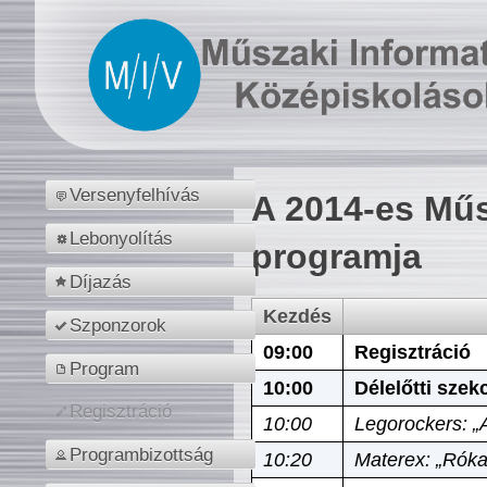
Versenyfelhívás
A 2014-es Műs
Lebonyolítás
programja
Díjazás
Kezdés
Szponzorok
09:00
Regisztráció
Program
10:00
Délelőtti szek
Regisztráció
10:00
Legorockers: „
Programbizottság
10:20
Materex: „Róka