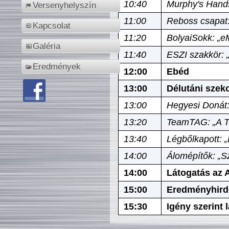
10:40
Murphy's Hands
Versenyhelyszín
11:00
Reboss csapat:
Kapcsolat
11:20
BolyaiSokk: „e
Galéria
11:40
ESZI szakkör: 
Eredmények
12:00
Ebéd
13:00
Délutáni szek
13:00
Hegyesi Donát:
13:20
TeamTAG: „A Tó
13:40
Légbőlkapott: 
14:00
Álomépítők: „Sz
14:00
Látogatás az A
15:00
Eredményhird
15:30
Igény szerint