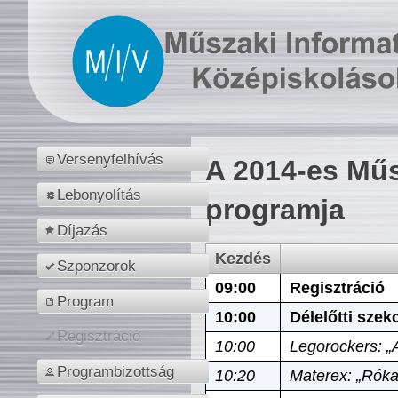
Versenyfelhívás
A 2014-es Műs
Lebonyolítás
programja
Díjazás
Kezdés
Szponzorok
09:00
Regisztráció
Program
10:00
Délelőtti szek
Regisztráció
10:00
Legorockers: „
Programbizottság
10:20
Materex: „Róka