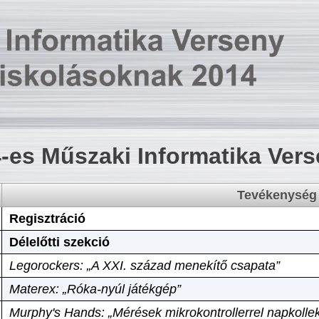
-es Műszaki Informatika Ver
Tevékenység
Regisztráció
Délelőtti szekció
Legorockers: „A XXI. század menekítő csapata”
Materex: „Róka-nyúl játékgép”
Murphy's Hands: „Mérések mikrokontrollerrel napkollek