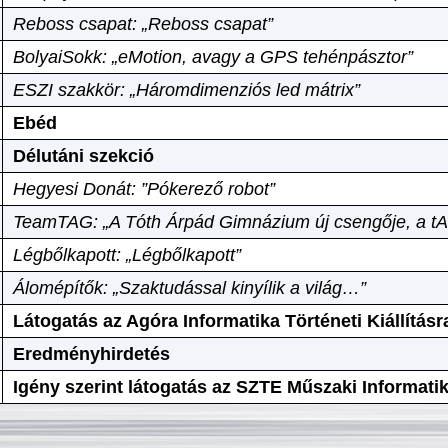
Reboss csapat: „Reboss csapat”
BolyaiSokk: „eMotion, avagy a GPS tehénpásztor”
ESZI szakkör: „Háromdimenziós led mátrix”
Ebéd
Délutáni szekció
Hegyesi Donát: ”Pókerező robot”
TeamTAG: „A Tóth Árpád Gimnázium új csengője, a tA
Légbőlkapott: „Légbőlkapott”
Álomépítők: „Szaktudással kinyílik a világ…”
Látogatás az Agóra Informatika Történeti Kiállításr
Eredményhirdetés
Igény szerint látogatás az SZTE Műszaki Informat