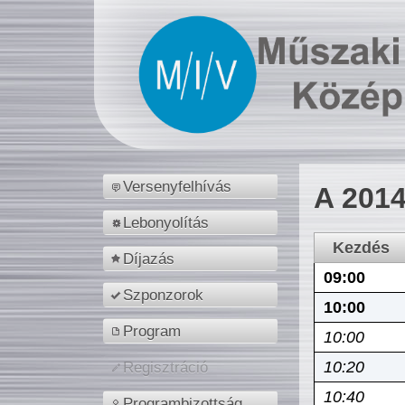
Versenyfelhívás
A 2014
Lebonyolítás
Kezdés
Díjazás
09:00
Szponzorok
10:00
Program
10:00
10:20
Regisztráció
10:40
Programbizottság