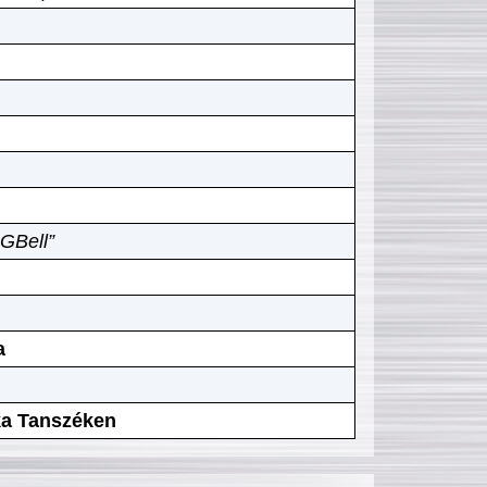
GBell”
a
ika Tanszéken