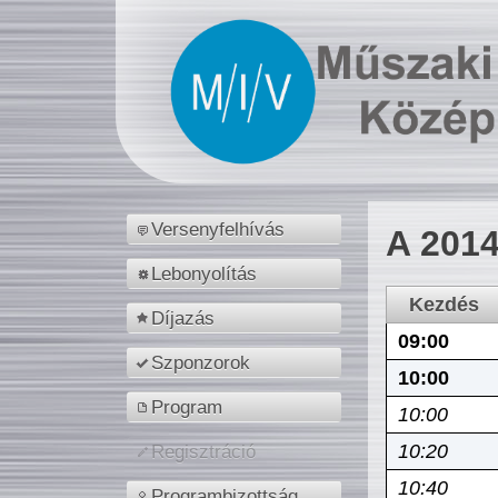
Versenyfelhívás
A 2014
Lebonyolítás
Kezdés
Díjazás
09:00
Szponzorok
10:00
Program
10:00
10:20
Regisztráció
10:40
Programbizottság