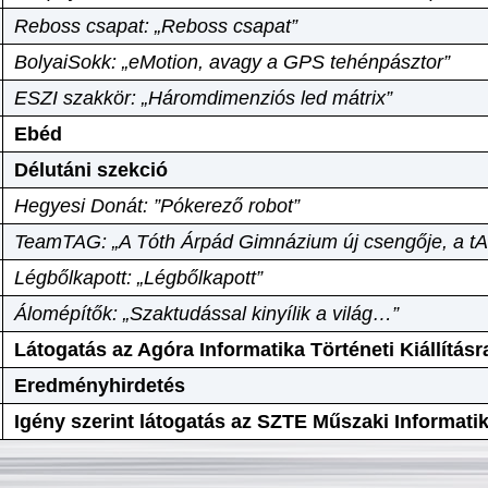
Reboss csapat: „Reboss csapat”
BolyaiSokk: „eMotion, avagy a GPS tehénpásztor”
ESZI szakkör: „Háromdimenziós led mátrix”
Ebéd
Délutáni szekció
Hegyesi Donát: ”Pókerező robot”
TeamTAG: „A Tóth Árpád Gimnázium új csengője, a tA
Légbőlkapott: „Légbőlkapott”
Álomépítők: „Szaktudással kinyílik a világ…”
Látogatás az Agóra Informatika Történeti Kiállításr
Eredményhirdetés
Igény szerint látogatás az SZTE Műszaki Informat