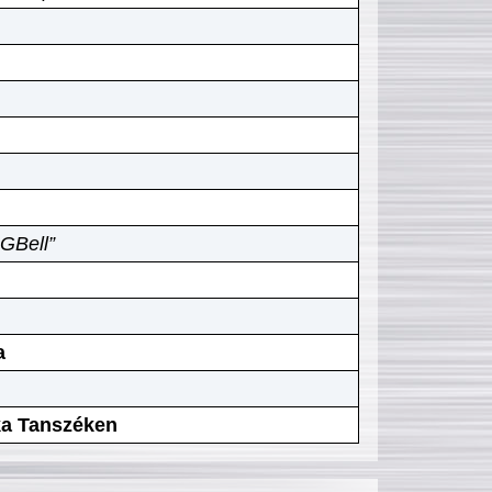
GBell”
a
ika Tanszéken