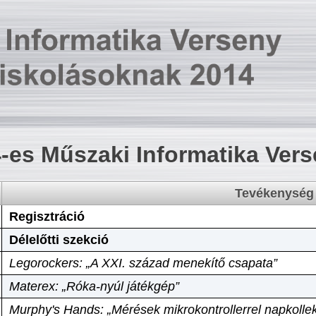
-es Műszaki Informatika Ver
Tevékenység
Regisztráció
Délelőtti szekció
Legorockers: „A XXI. század menekítő csapata”
Materex: „Róka-nyúl játékgép”
Murphy's Hands: „Mérések mikrokontrollerrel napkollek