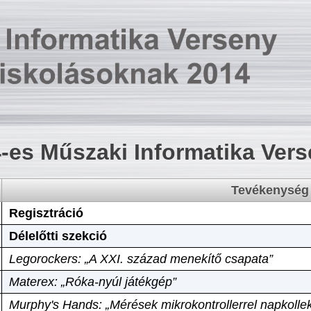
-es Műszaki Informatika Ver
Tevékenység
Regisztráció
Délelőtti szekció
Legorockers: „A XXI. század menekítő csapata”
Materex: „Róka-nyúl játékgép”
Murphy's Hands: „Mérések mikrokontrollerrel napkollek