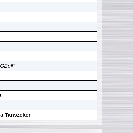
GBell”
a
ika Tanszéken