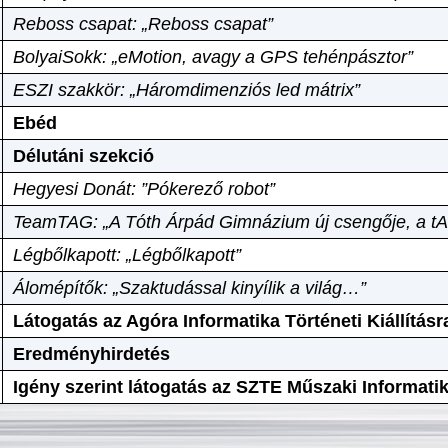
Reboss csapat: „Reboss csapat”
BolyaiSokk: „eMotion, avagy a GPS tehénpásztor”
ESZI szakkör: „Háromdimenziós led mátrix”
Ebéd
Délutáni szekció
Hegyesi Donát: ”Pókerező robot”
TeamTAG: „A Tóth Árpád Gimnázium új csengője, a tA
Légbőlkapott: „Légbőlkapott”
Álomépítők: „Szaktudással kinyílik a világ…”
Látogatás az Agóra Informatika Történeti Kiállításr
Eredményhirdetés
Igény szerint látogatás az SZTE Műszaki Informat