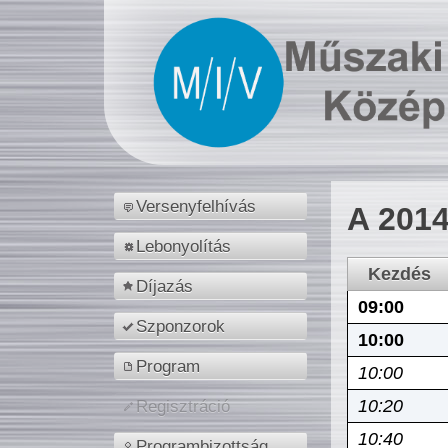
Versenyfelhívás
A 2014
Lebonyolítás
Kezdés
Díjazás
09:00
Szponzorok
10:00
Program
10:00
10:20
Regisztráció
10:40
Programbizottság