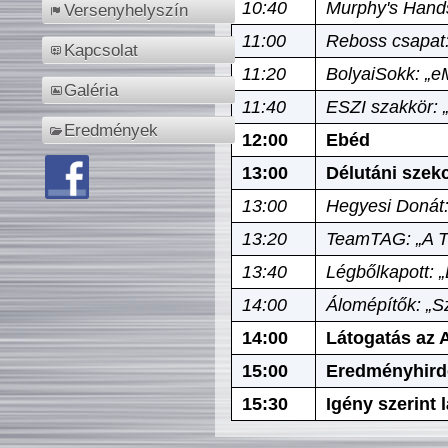
10:40
Murphy's Hands
Versenyhelyszín
11:00
Reboss csapat:
Kapcsolat
11:20
BolyaiSokk: „e
Galéria
11:40
ESZI szakkör: 
Eredmények
12:00
Ebéd
13:00
Délutáni szek
13:00
Hegyesi Donát:
13:20
TeamTAG: „A Tó
13:40
Légbőlkapott: 
14:00
Álomépítők: „Sz
14:00
Látogatás az A
15:00
Eredményhird
15:30
Igény szerint