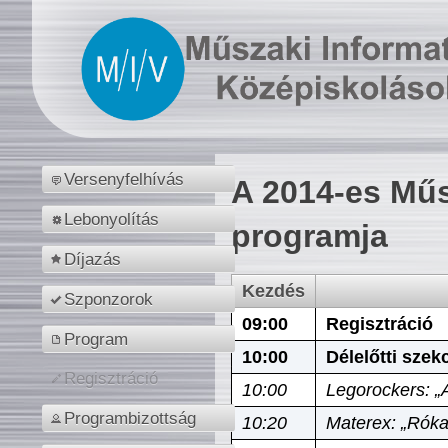
Versenyfelhívás
A 2014-es Műs
Lebonyolítás
programja
Díjazás
Kezdés
Szponzorok
09:00
Regisztráció
Program
10:00
Délelőtti szek
Regisztráció
10:00
Legorockers: „
Programbizottság
10:20
Materex: „Róka