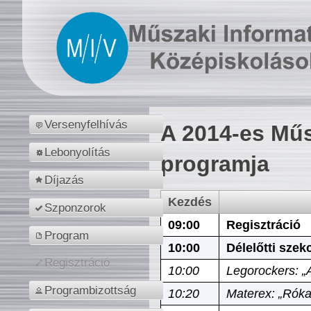
Versenyfelhívás
A 2014-es Műs
Lebonyolítás
programja
Díjazás
Kezdés
Szponzorok
09:00
Regisztráció
Program
10:00
Délelőtti szek
Regisztráció
10:00
Legorockers: „
Programbizottság
10:20
Materex: „Róka