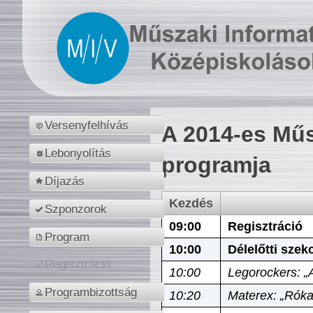
Versenyfelhívás
A 2014-es Műs
Lebonyolítás
programja
Díjazás
Kezdés
Szponzorok
09:00
Regisztráció
Program
10:00
Délelőtti szek
Regisztráció
10:00
Legorockers: „
Programbizottság
10:20
Materex: „Róka