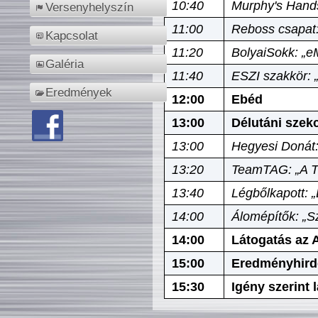
10:40
Murphy's Hands
Versenyhelyszín
11:00
Reboss csapat:
Kapcsolat
11:20
BolyaiSokk: „e
Galéria
11:40
ESZI szakkör: 
Eredmények
12:00
Ebéd
13:00
Délutáni szek
13:00
Hegyesi Donát:
13:20
TeamTAG: „A Tó
13:40
Légbőlkapott: 
14:00
Álomépítők: „Sz
14:00
Látogatás az A
15:00
Eredményhird
15:30
Igény szerint