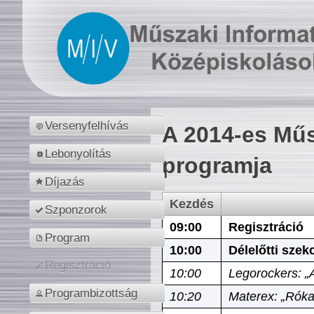
Versenyfelhívás
A 2014-es Műs
Lebonyolítás
programja
Díjazás
Kezdés
Szponzorok
09:00
Regisztráció
Program
10:00
Délelőtti szek
Regisztráció
10:00
Legorockers: „
Programbizottság
10:20
Materex: „Róka