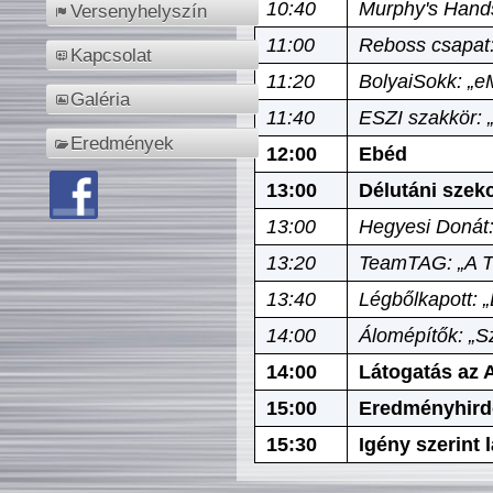
10:40
Murphy's Hands
Versenyhelyszín
11:00
Reboss csapat:
Kapcsolat
11:20
BolyaiSokk: „e
Galéria
11:40
ESZI szakkör: 
Eredmények
12:00
Ebéd
13:00
Délutáni szek
13:00
Hegyesi Donát:
13:20
TeamTAG: „A Tó
13:40
Légbőlkapott: 
14:00
Álomépítők: „Sz
14:00
Látogatás az A
15:00
Eredményhird
15:30
Igény szerint