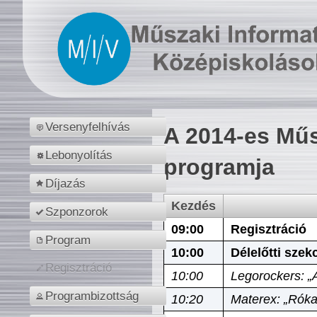
Versenyfelhívás
A 2014-es Műs
Lebonyolítás
programja
Díjazás
Kezdés
Szponzorok
09:00
Regisztráció
Program
10:00
Délelőtti szek
Regisztráció
10:00
Legorockers: „
Programbizottság
10:20
Materex: „Róka