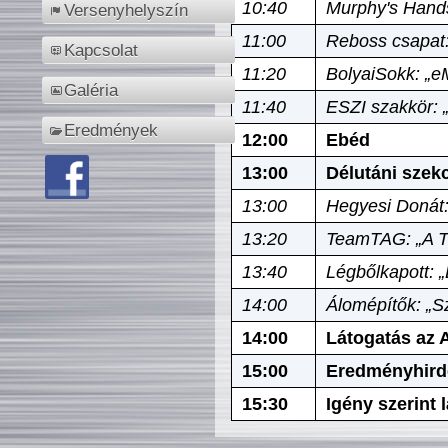
10:40
Murphy's Hands
Versenyhelyszín
11:00
Reboss csapat:
Kapcsolat
11:20
BolyaiSokk: „e
Galéria
11:40
ESZI szakkör: 
Eredmények
12:00
Ebéd
13:00
Délutáni szek
13:00
Hegyesi Donát:
13:20
TeamTAG: „A Tó
13:40
Légbőlkapott: 
14:00
Álomépítők: „Sz
14:00
Látogatás az A
15:00
Eredményhird
15:30
Igény szerint