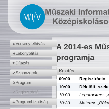
Versenyfelhívás
A 2014-es Műs
Lebonyolítás
programja
Díjazás
Kezdés
Szponzorok
09:00
Regisztráció
Program
10:00
Délelőtti szek
Regisztráció
10:00
Legorockers: „
Programbizottság
10:20
Materex: „Róka