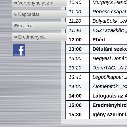
10:40
Murphy's Hands
Versenyhelyszín
11:00
Reboss csapat:
Kapcsolat
11:20
BolyaiSokk: „e
Galéria
11:40
ESZI szakkör: 
Eredmények
12:00
Ebéd
13:00
Délutáni szek
13:00
Hegyesi Donát:
13:20
TeamTAG: „A Tó
13:40
Légbőlkapott: 
14:00
Álomépítők: „Sz
14:00
Látogatás az A
15:00
Eredményhird
15:30
Igény szerint