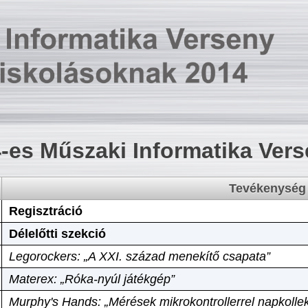
-es Műszaki Informatika Ver
Tevékenység
Regisztráció
Délelőtti szekció
Legorockers: „A XXI. század menekítő csapata”
Materex: „Róka-nyúl játékgép”
Murphy's Hands: „Mérések mikrokontrollerrel napkollek