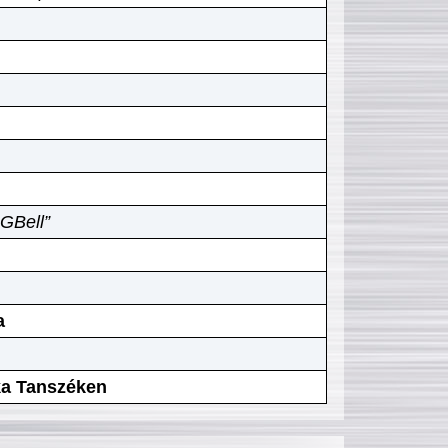
GBell”
a
ika Tanszéken