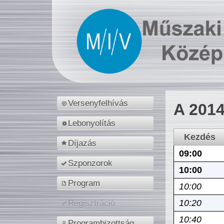
Versenyfelhívás
A 2014
Lebonyolítás
Kezdés
Díjazás
09:00
Szponzorok
10:00
Program
10:00
10:20
Regisztráció
10:40
Programbizottság