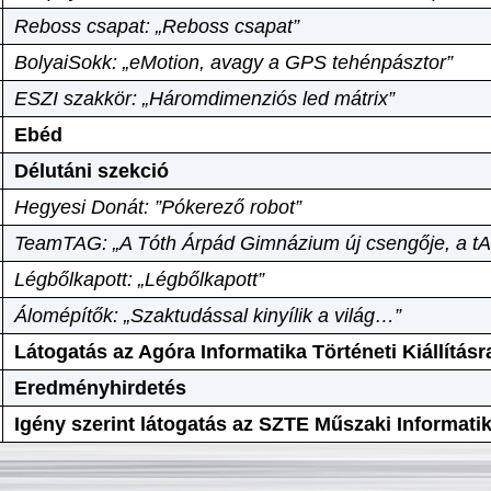
Reboss csapat: „Reboss csapat”
BolyaiSokk: „eMotion, avagy a GPS tehénpásztor”
ESZI szakkör: „Háromdimenziós led mátrix”
Ebéd
Délutáni szekció
Hegyesi Donát: ”Pókerező robot”
TeamTAG: „A Tóth Árpád Gimnázium új csengője, a tA
Légbőlkapott: „Légbőlkapott”
Álomépítők: „Szaktudással kinyílik a világ…”
Látogatás az Agóra Informatika Történeti Kiállításr
Eredményhirdetés
Igény szerint látogatás az SZTE Műszaki Informat