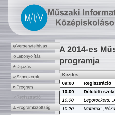
Versenyfelhívás
A 2014-es Műs
Lebonyolítás
programja
Díjazás
Kezdés
Szponzorok
09:00
Regisztráció
Program
10:00
Délelőtti szek
Regisztráció
10:00
Legorockers: „
Programbizottság
10:20
Materex: „Róka