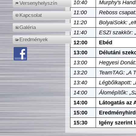
10:40
Murphy's Hands
Versenyhelyszín
11:00
Reboss csapat:
Kapcsolat
11:20
BolyaiSokk: „e
Galéria
11:40
ESZI szakkör: 
Eredmények
12:00
Ebéd
13:00
Délutáni szek
13:00
Hegyesi Donát:
13:20
TeamTAG: „A Tó
13:40
Légbőlkapott: 
14:00
Álomépítők: „Sz
14:00
Látogatás az A
15:00
Eredményhird
15:30
Igény szerint