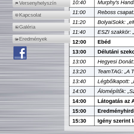
10:40
Murphy's Hands
Versenyhelyszín
11:00
Reboss csapat:
Kapcsolat
11:20
BolyaiSokk: „e
Galéria
11:40
ESZI szakkör: 
Eredmények
12:00
Ebéd
13:00
Délutáni szek
13:00
Hegyesi Donát:
13:20
TeamTAG: „A Tó
13:40
Légbőlkapott: 
14:00
Álomépítők: „Sz
14:00
Látogatás az A
15:00
Eredményhird
15:30
Igény szerint