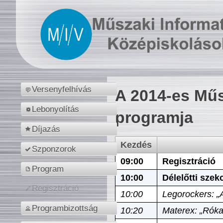
Versenyfelhívás
A 2014-es Műs
Lebonyolítás
programja
Díjazás
Kezdés
Szponzorok
09:00
Regisztráció
Program
10:00
Délelőtti szek
Regisztráció
10:00
Legorockers: „
Programbizottság
10:20
Materex: „Róka