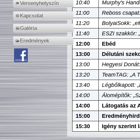
10:40
Murphy's Hands
Versenyhelyszín
11:00
Reboss csapat:
Kapcsolat
11:20
BolyaiSokk: „e
Galéria
11:40
ESZI szakkör: 
Eredmények
12:00
Ebéd
13:00
Délutáni szek
13:00
Hegyesi Donát:
13:20
TeamTAG: „A Tó
13:40
Légbőlkapott: 
14:00
Álomépítők: „Sz
14:00
Látogatás az A
15:00
Eredményhird
15:30
Igény szerint