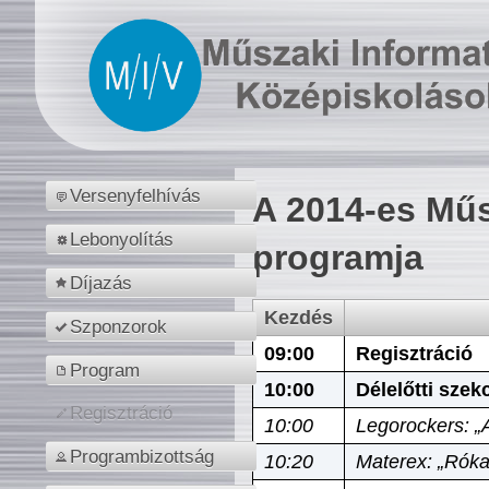
Versenyfelhívás
A 2014-es Műs
Lebonyolítás
programja
Díjazás
Kezdés
Szponzorok
09:00
Regisztráció
Program
10:00
Délelőtti szek
Regisztráció
10:00
Legorockers: „
Programbizottság
10:20
Materex: „Róka