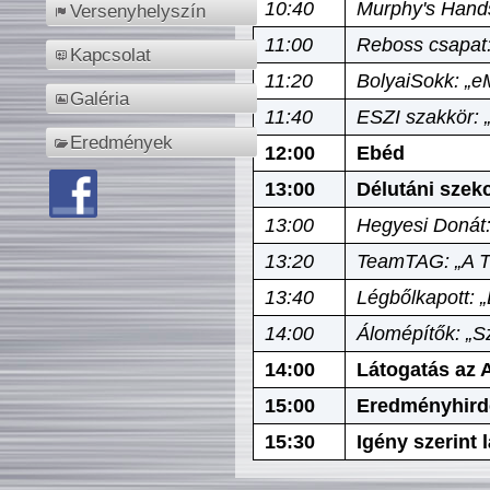
10:40
Murphy's Hands
Versenyhelyszín
11:00
Reboss csapat:
Kapcsolat
11:20
BolyaiSokk: „e
Galéria
11:40
ESZI szakkör: 
Eredmények
12:00
Ebéd
13:00
Délutáni szek
13:00
Hegyesi Donát:
13:20
TeamTAG: „A Tó
13:40
Légbőlkapott: 
14:00
Álomépítők: „Sz
14:00
Látogatás az A
15:00
Eredményhird
15:30
Igény szerint