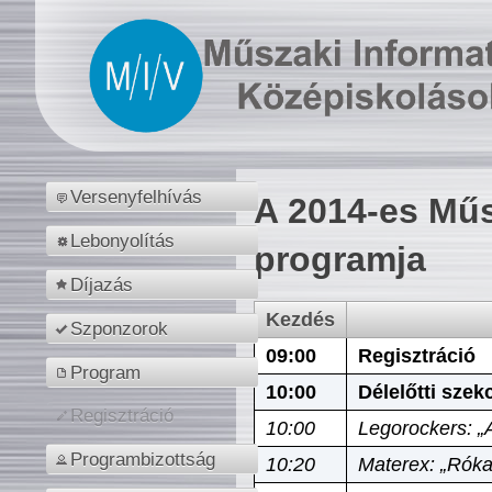
Versenyfelhívás
A 2014-es Műs
Lebonyolítás
programja
Díjazás
Kezdés
Szponzorok
09:00
Regisztráció
Program
10:00
Délelőtti szek
Regisztráció
10:00
Legorockers: „
Programbizottság
10:20
Materex: „Róka